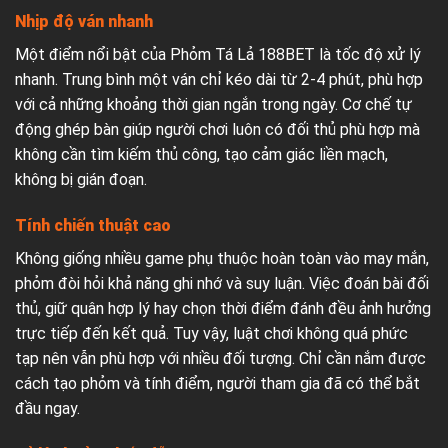
Nhịp độ ván nhanh
Một điểm nổi bật của Phỏm Tá Lả 188BET là tốc độ xử lý
nhanh. Trung bình một ván chỉ kéo dài từ 2-4 phút, phù hợp
với cả những khoảng thời gian ngắn trong ngày. Cơ chế tự
động ghép bàn giúp người chơi luôn có đối thủ phù hợp mà
không cần tìm kiếm thủ công, tạo cảm giác liền mạch,
không bị gián đoạn.
Tính chiến thuật cao
Không giống nhiều game phụ thuộc hoàn toàn vào may mắn,
phỏm đòi hỏi khả năng ghi nhớ và suy luận. Việc đoán bài đối
thủ, giữ quân hợp lý hay chọn thời điểm đánh đều ảnh hưởng
trực tiếp đến kết quả. Tuy vậy, luật chơi không quá phức
tạp nên vẫn phù hợp với nhiều đối tượng. Chỉ cần nắm được
cách tạo phỏm và tính điểm, người tham gia đã có thể bắt
đầu ngay.