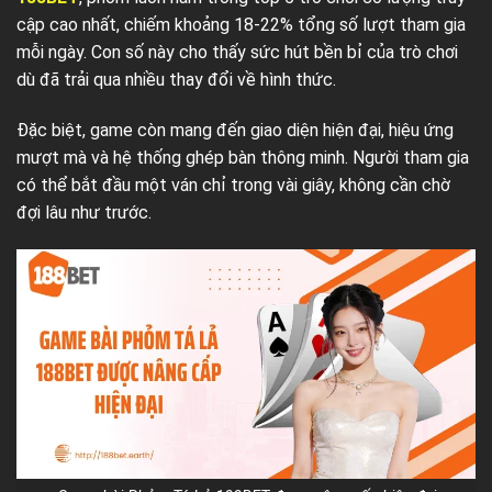
cập cao nhất, chiếm khoảng 18-22% tổng số lượt tham gia
mỗi ngày. Con số này cho thấy sức hút bền bỉ của trò chơi
dù đã trải qua nhiều thay đổi về hình thức.
Đặc biệt, game còn mang đến giao diện hiện đại, hiệu ứng
mượt mà và hệ thống ghép bàn thông minh. Người tham gia
có thể bắt đầu một ván chỉ trong vài giây, không cần chờ
đợi lâu như trước.