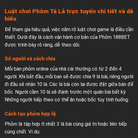
Luật chơi Phỏm Tá Lả trực tuyến chi tiết và dễ
hiểu
Để tham gia hiệu quả, việc nắm rõ luật chơi game là điều cần
thiết. Dưới đây là cách vận hành cơ bản của Phỏm 188BET
được trình bày rõ ràng, dễ theo dõi.
Số người và cách chia
Mỗi bàn phỏm online của nhà cái thường có từ 2 đến 4
người. Khi bắt đầu, mỗi bạn sẽ được chia 9 lá bài, riêng người
đi đầu sẽ nhận 10 lá. Các lá bài còn lại được đặt giữa bàn để
bốc. Người cầm 10 lá sẽ đánh trước một quân bài bất kỳ.
Những người tiếp theo có thể ăn hoặc bốc tùy tình huống.
Cách tạo phỏm hợp lệ
Phỏm là tập hợp ít nhất 3 lá bài cùng giá trị hoặc liên tiếp
cùng chất. Ví dụ: