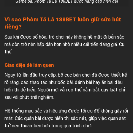
Game bài Phỏm Tá Lả 188BET được nâng cấp hiện đại
Vì sao Phỏm Tá Lả 188BET luôn giữ sức hút
riêng?
Sau khi được số hóa, trò chơi này không hề mất đi bản sắc
mà còn trở nên hấp dẫn hơn nhờ nhiều cải tiến đáng giá. Cụ
thể:
Giao diện dễ làm quen
Ngay từ lần đầu truy cập, bố cục bàn chơi đã được thiết kế
rõ ràng, các thao tác như bốc bài, đánh bài hay ăn bài đều
hiển thị dễ hiểu. Người mới vẫn có thể nắm bắt quy luật chỉ
sau vài phút trải nghiệm.
Hệ thống màu sắc và hiệu ứng được tối ưu để không gây rối
mắt. Các quân bài được hiển thị sắc nét, giúp việc quan sát
trở nên thuận tiện hơn trong quá trình chơi.