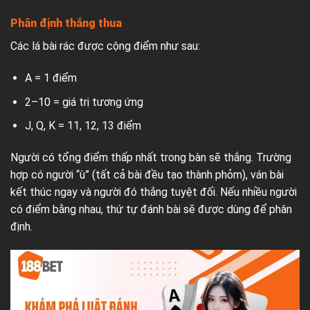
Phân định thắng thua
Các lá bài rác được cộng điểm như sau:
A = 1 điểm
2–10 = giá trị tương ứng
J, Q, K = 11, 12, 13 điểm
Người có tổng điểm thấp nhất trong bàn sẽ thắng. Trường
hợp có người “ù” (tất cả bài đều tạo thành phỏm), ván bài
kết thúc ngay và người đó thắng tuyệt đối. Nếu nhiều người
có điểm bằng nhau, thứ tự đánh bài sẽ được dùng để phân
định.