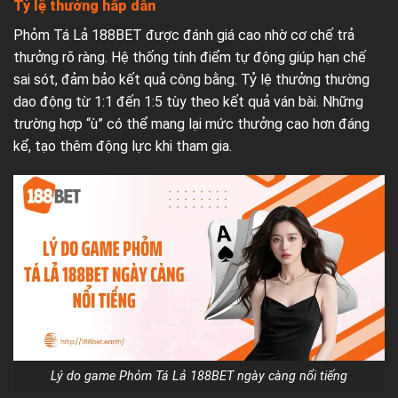
Tỷ lệ thưởng hấp dẫn
Phỏm Tá Lả 188BET được đánh giá cao nhờ cơ chế trả
thưởng rõ ràng. Hệ thống tính điểm tự động giúp hạn chế
sai sót, đảm bảo kết quả công bằng. Tỷ lệ thưởng thường
dao động từ 1:1 đến 1:5 tùy theo kết quả ván bài. Những
trường hợp “ù” có thể mang lại mức thưởng cao hơn đáng
kể, tạo thêm động lực khi tham gia.
Lý do game Phỏm Tá Lả 188BET ngày càng nổi tiếng