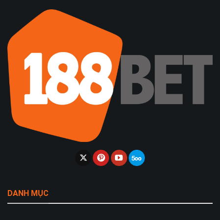
Nổ
Lăn
Kèo
Hot
Lợi
Nhuận
Cao
DANH MỤC