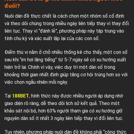
đuổi?
Nuôi dàn đề thực chất là cách chọn một nhóm số cố định
và theo dõi chúng trong nhiều ngày liên tiếp thay vì thay đổi
liên tục. Thay vì “đánh lẻ”, phương pháp này tập trung vào
tính chu kỳ và xác suất lặp lại của các con số.
Điểm thú vị nằm ở chỗ nhiều thống kê cho thấy, một con số
sau khi “im hơi lặng tiếng” từ 5-7 ngày sẽ có xu hướng xuất
hiện trở lại. Chính vì vậy, việc duy trì một dàn số trong
khoảng thời gian nhất định giúp tăng cơ hội trúng hơn so với
việc chọn ngẫu nhiên mỗi ngày.
Tại
188BET
, hình thức này được nhiều người áp dụng nhờ
giao diện rõ ràng, dễ theo dõi lịch sử kết quả. Theo một
khảo sát nội bộ, hơn 63% người tham gia có xu hướng giữ
nguyên dàn số ít nhất 3 ngày liên tiếp thay vì đổi liên tục.
Tuy nhiên, phương pháp nuôi dàn đề không phải “công thức