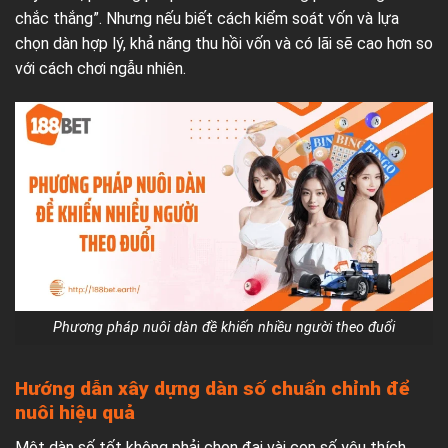
chắc thắng”. Nhưng nếu biết cách kiểm soát vốn và lựa
chọn dàn hợp lý, khả năng thu hồi vốn và có lãi sẽ cao hơn so
với cách chơi ngẫu nhiên.
Phương pháp nuôi dàn đề khiến nhiều người theo đuổi
Hướng dẫn xây dựng dàn số chuẩn chỉnh để
nuôi hiệu quả
Một dàn số tốt không phải chọn đại vài con số yêu thích.