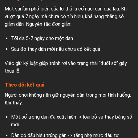
Một sai lầm phổ biến của lô thủ là cố nuôi dàn quá lâu. Khi
vượt quá 7 ngày mà chưa có tín hiệu, khả năng thắng sẽ
giảm dần. Nguyên tắc đơn giản:
Tối đa 5-7 ngày cho một dàn
Sau đó thay dàn mới nếu chưa có kết quả
Việc giữ kỷ luật giúp tránh rơi vào trạng thái “đuổi số” gây
thua lỗ.
Theo dõi kết quả
Người chơi không nên giữ nguyên dàn trong mọi tình huống.
Khi thấy:
Một số trong dàn đã xuất hiện -> loại bỏ và thay bằng số
mới
Dàn có dấu hiệu trúng gần -> tăng nhẹ mức đầu tư