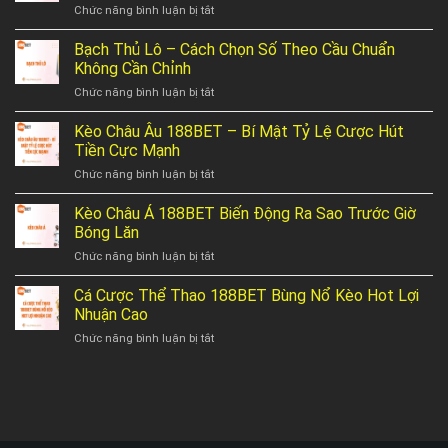
Chức năng bình luận bị tắt
ở
Hiểu
Lớn
Nuôi
Đúng
dàn
Bạch Thủ Lô – Cách Chọn Số Theo Cầu Chuẩn
Cấu
đề
Trúc
Không Cần Chỉnh
188BET:
Để
Chức năng bình luận bị tắt
ở
Bí
Chạm
Bạch
Kíp
Jackpot
Thủ
Kèo Châu Âu 188BET – Bí Mật Tỷ Lệ Cược Hút
Lật
Lô
Kèo
Tiền Cực Mạnh
–
Từ
Chức năng bình luận bị tắt
ở
Cách
Con
Kèo
Chọn
Số
Châu
Kèo Châu Á 188BET Biến Động Ra Sao Trước Giờ
Số
Ngẫu
Âu
Theo
Bóng Lăn
Nhiên
188BET
Cầu
Chức năng bình luận bị tắt
ở
–
Chuẩn
Kèo
Bí
Không
Châu
Cá Cược Thể Thao 188BET Bùng Nổ Kèo Hot Lợi
Mật
Cần
Á
Tỷ
Nhuận Cao
Chỉnh
188BET
Lệ
Chức năng bình luận bị tắt
ở
Biến
Cược
Cá
Động
Hút
Cược
Ra
Tiền
Thể
Sao
Cực
Thao
Trước
Mạnh
188BET
Giờ
Bùng
Bóng