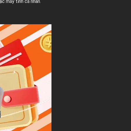
oặc máy tính cá nhân.