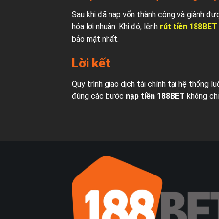
Sau khi đã nạp vốn thành công và giành đượ
hóa lợi nhuận. Khi đó, lệnh
rút tiền 188BET
bảo mật nhất.
Lời kết
Quy trình giao dịch tài chính tại hệ thống 
đúng các bước
nạp tiền 188BET
không chỉ