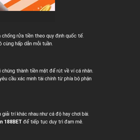
 chống rửa tiền theo quy định quốc tế.
ô cùng hấp dẫn mỗi tuần.
 chúng thành tiền mặt để rút về ví cá nhân.
yêu cầu xác minh tài chính từ phía bộ phận
giải trí khác nhau như cá độ hay chơi bài.
ền 188BET
để tiếp tục duy trì đam mê.