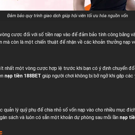
Đảm bảo quy trình giao dịch giúp hội viên tối ưu hóa nguồn vốn
vòng cược đối với số tiền nạp vào để đảm bảo tính công bằng và
n mà còn là một chiến thuật để nhận về các khoản thưởng nạp v
 ít nhất một vòng cược hợp lệ trước khi bạn có ý định chuyển đổi
iện
nạp tiền 188BET
giúp người chơi không bị bỡ ngỡ khi gặp các 
c quản lý quỹ phụ để chia nhỏ số vốn nạp vào cho nhiều mục đích 
ngân sách và luôn có sẵn một khoản dự phòng sau mỗi lần
nạp ti
c