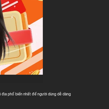
i địa phổ biến nhất để người dùng dễ dàng