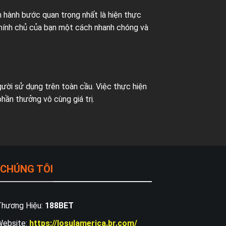
n hành bước quan trọng nhất là hiện thực
chính chủ của bạn một cách nhanh chóng và
người sử dụng trên toàn cầu. Việc thực hiện
ần thưởng vô cùng giá trị.
 CHÚNG TÔI
hương Hiệu:
188BET
Website:
https://losulamerica.br.com/