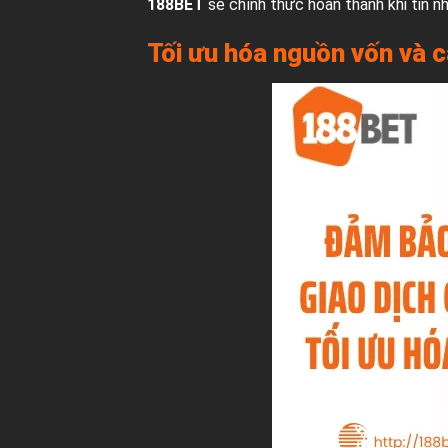
188BET
sẽ chính thức hoàn thành khi tin n
Tối ưu hóa nguồn vốn và c