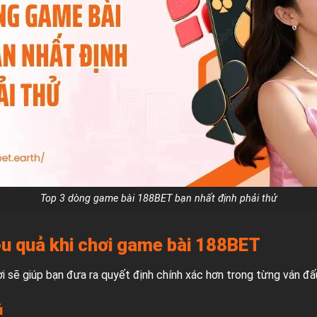
Top 3 dòng game bài 188BET bạn nhất định phải thử
ệu quả khi chơi game bài 188BET
i sẽ giúp bạn đưa ra quyết định chính xác hơn trong từng ván đấu
ủ