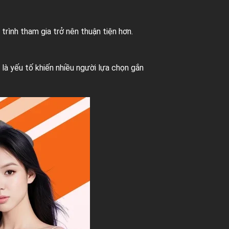
trình tham gia trở nên thuận tiện hơn.
là yếu tố khiến nhiều người lựa chọn gắn