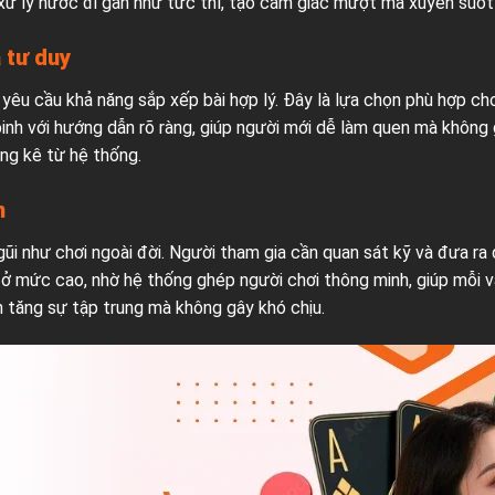
 xử lý nước đi gần như tức thì, tạo cảm giác mượt mà xuyên suốt
à tư duy
êu cầu khả năng sắp xếp bài hợp lý. Đây là lựa chọn phù hợp cho 
nh với hướng dẫn rõ ràng, giúp người mới dễ làm quen mà không g
ng kê từ hệ thống.
n
 như chơi ngoài đời. Người tham gia cần quan sát kỹ và đưa ra 
 ở mức cao, nhờ hệ thống ghép người chơi thông minh, giúp mỗi 
n tăng sự tập trung mà không gây khó chịu.