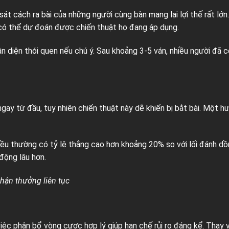
sát cách ra bài của những người cùng bàn mang lại lợi thế rất lớ
 có thể dự đoán được chiến thuật họ đang áp dụng.
n diện thói quen nếu chú ý. Sau khoảng 3-5 ván, nhiều người đã
 từ đầu, tuy nhiên chiến thuật này dễ khiến bị bắt bài. Một hướn
đều thường có tỷ lệ thắng cao hơn khoảng 20% so với lối đánh dồn
 động lâu hơn.
ận thưởng liên tục
iệc phân bổ vòng cược hợp lý giúp hạn chế rủi ro đáng kể. Thay v