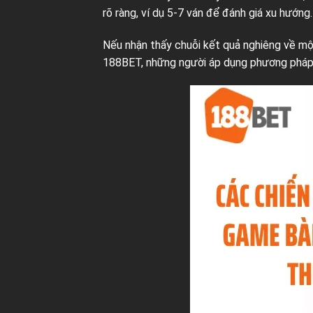
rõ ràng, ví dụ 5-7 ván để đánh giá xu hướng.
Nếu nhận thấy chuỗi kết quả nghiêng về mộ
188BET, những người áp dụng phương pháp 