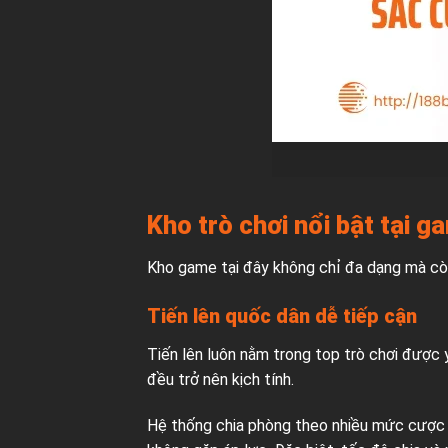
Kho trò chơi nổi bật tại 
Kho game tại đây không chỉ đa dạng mà còn
Tiến lên quốc dân dễ tiếp cận
Tiến lên luôn nằm trong top trò chơi được 
đều trở nên kịch tính.
Hệ thống chia phòng theo nhiều mức cược kh