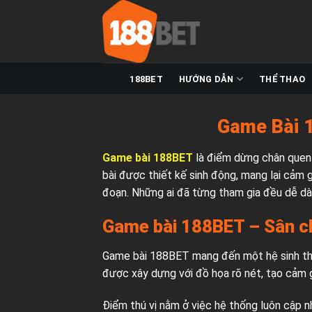
Bỏ
qua
nội
dung
HƯỚNG DẪN
188BET
THỂ THAO
Game Bài 
Game bài 188BET
là điểm dừng chân quen t
bài được thiết kế sinh động, mang lại cảm g
đoạn. Những ai đã từng tham gia đều dễ dàn
Game bài 188BET – Sân ch
Game bài 188BET mang đến một hệ sinh thái
được xây dựng với đồ họa rõ nét, tạo cảm 
Điểm thú vị nằm ở việc hệ thống luôn cập n