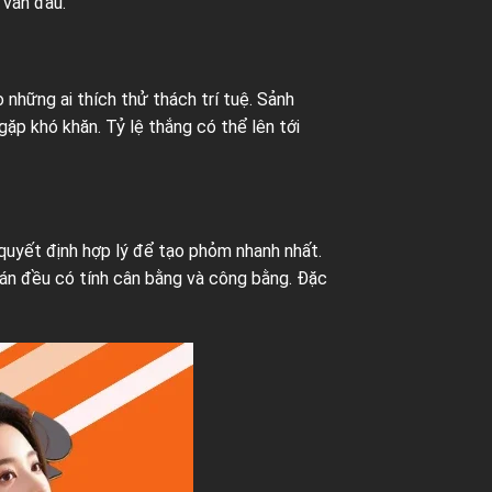
 ván đấu.
những ai thích thử thách trí tuệ. Sảnh
ặp khó khăn. Tỷ lệ thắng có thể lên tới
quyết định hợp lý để tạo phỏm nhanh nhất.
ván đều có tính cân bằng và công bằng. Đặc