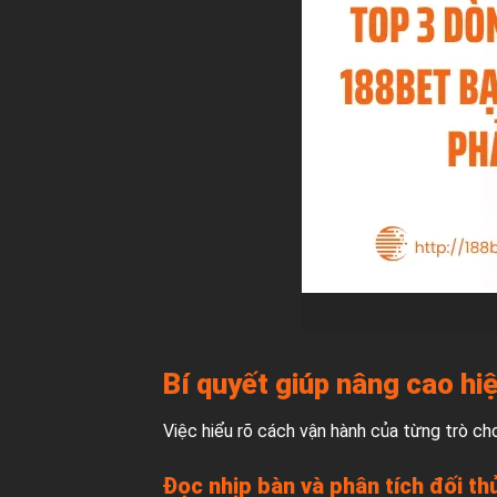
Bí quyết giúp nâng cao hi
Việc hiểu rõ cách vận hành của từng trò chơ
Đọc nhịp bàn và phân tích đối th