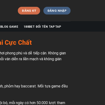
ĐĂNG KÝ
ĐĂNG NHẬP
BLOG GAME
188BET ĐỔI TÊN TAPTAP
i Cực Chất
hơi phong phú và dễ tiếp cận. Không gian
ỗi ván diễn ra liền mạch và không gián
inh, phỏm hay baccarat. Mỗi tựa game đều
ội bộ, mỗi ngày có hơn 50.000 lượt tham