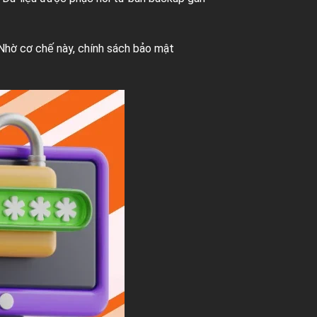
 Nhờ cơ chế này, chính sách bảo mật