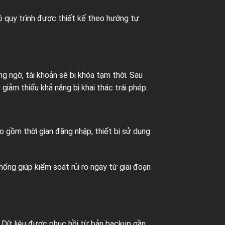
ộ quy trình được thiết kế theo hướng tự
g ngờ, tài khoản sẽ bị khóa tạm thời. Sau
iảm thiểu khả năng bị khai thác trái phép.
o gồm thời gian đăng nhập, thiết bị sử dụng
ống giúp kiểm soát rủi ro ngay từ giai đoạn
. Dữ liệu được phục hồi từ bản backup gần