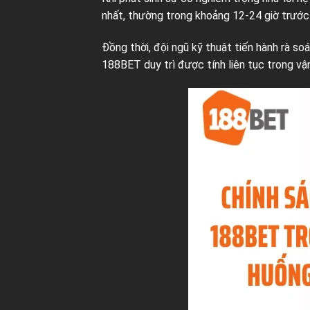
nhất, thường trong khoảng 12-24 giờ trước
Đồng thời, đội ngũ kỹ thuật tiến hành rà s
188BET duy trì được tính liên tục trong vận