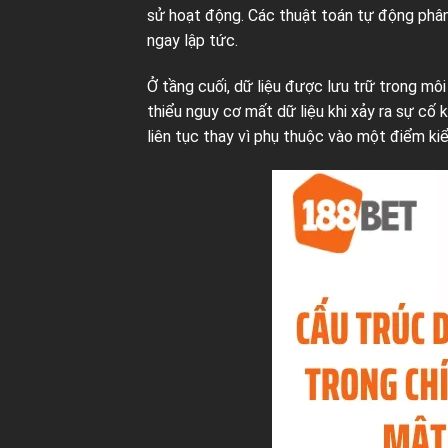
sử hoạt động. Các thuật toán tự động phân t
ngay lập tức.
Ở tầng cuối, dữ liệu được lưu trữ trong môi
thiểu nguy cơ mất dữ liệu khi xảy ra sự cố
liên tục thay vì phụ thuộc vào một điểm ki