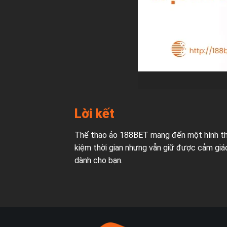
Lời kết
Thể thao ảo 188BET mang đến một hình thức 
kiệm thời gian nhưng vẫn giữ được cảm giác
dành cho bạn.