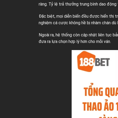
ràng. Tỷ lệ trả thưởng trung bình dao động 
Đặc biệt, mọi diễn biến đều được hiển thị
nghiệm cá cược không hề bị nhàm chán dù l
Ngoài ra, hệ thống còn cập nhật liên tục bả
đưa ra lựa chọn hợp lý hơn cho mỗi ván.