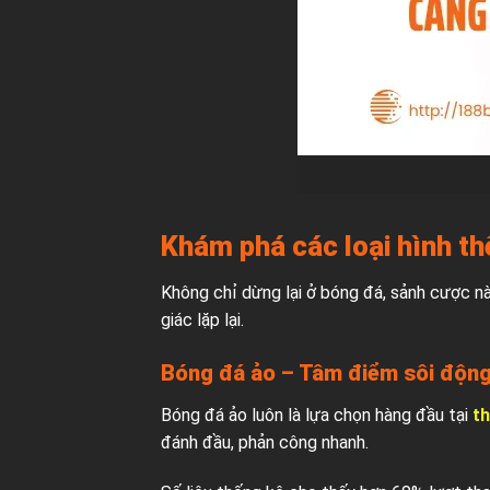
Khám phá các loại hình th
Không chỉ dừng lại ở bóng đá, sảnh cược 
giác lặp lại.
Bóng đá ảo – Tâm điểm sôi động
Bóng đá ảo luôn là lựa chọn hàng đầu tại
t
đánh đầu, phản công nhanh.