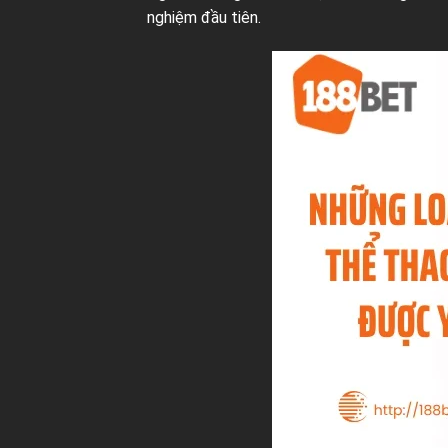
nghiệm đầu tiên.