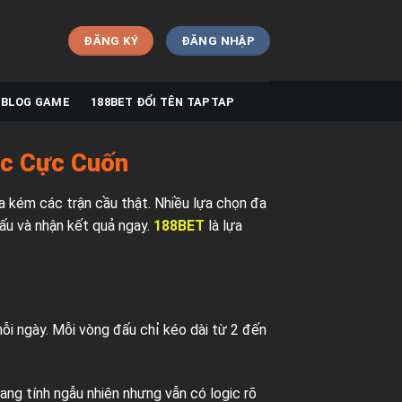
ĐĂNG KÝ
ĐĂNG NHẬP
BLOG GAME
188BET ĐỔI TÊN TAPTAP
ợc Cực Cuốn
a kém các trận cầu thật. Nhiều lựa chọn đa
đấu và nhận kết quả ngay.
188BET
là lựa
mỗi ngày. Mỗi vòng đấu chỉ kéo dài từ 2 đến
ng tính ngẫu nhiên nhưng vẫn có logic rõ