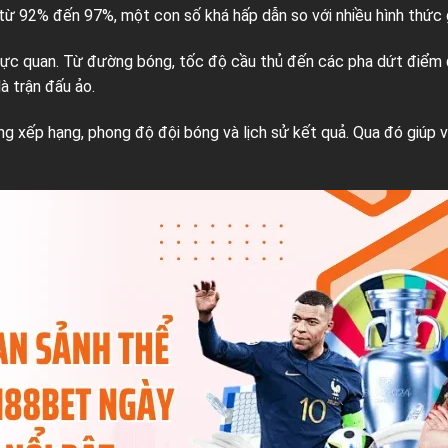
từ 92% đến 97%, một con số khá hấp dẫn so với nhiều hình thức gi
 trực quan. Từ đường bóng, tốc độ cầu thủ đến các pha dứt điểm 
à trận đấu ảo.
ng xếp hạng, phong độ đội bóng và lịch sử kết quả. Qua đó giúp v