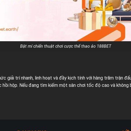
Bật mí chiến thuật chơi cược thể thao ảo 188BET
giải trí nhanh, linh hoạt và đầy kịch tính với hàng trăm trận đấ
 hồi hộp. Nếu đang tìm kiếm một sân chơi tốc độ cao và không b