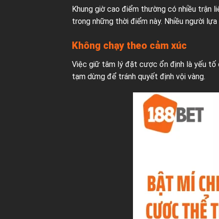
Khung giờ cao điểm thường có nhiều trận liê
trong những thời điểm này. Nhiều người lựa c
Không chạy theo cảm xúc
Việc giữ tâm lý đặt cược ổn định là yếu tố q
tạm dừng để tránh quyết định vội vàng.