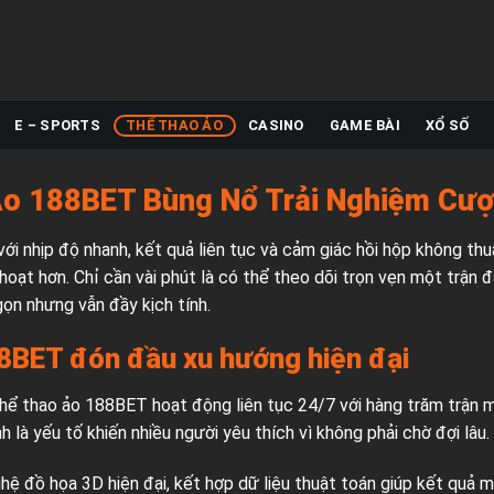
E – SPORTS
THỂ THAO ẢO
CASINO
GAME BÀI
XỔ SỐ
o 188BET Bùng Nổ Trải Nghiệm Cư
i nhịp độ nhanh, kết quả liên tục và cảm giác hồi hộp không thu
hoạt hơn. Chỉ cần vài phút là có thể theo dõi trọn vẹn một trận 
ọn nhưng vẫn đầy kịch tính.
8BET đón đầu xu hướng hiện đại
 thể thao ảo 188BET hoạt động liên tục 24/7 với hàng trăm trận 
 là yếu tố khiến nhiều người yêu thích vì không phải chờ đợi lâu.
 đồ họa 3D hiện đại, kết hợp dữ liệu thuật toán giúp kết quả ma