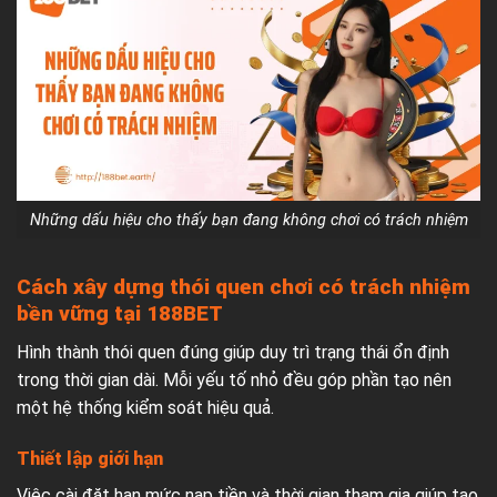
Những dấu hiệu cho thấy bạn đang không chơi có trách nhiệm
Cách xây dựng thói quen chơi có trách nhiệm
bền vững tại 188BET
Hình thành thói quen đúng giúp duy trì trạng thái ổn định
trong thời gian dài. Mỗi yếu tố nhỏ đều góp phần tạo nên
một hệ thống kiểm soát hiệu quả.
Thiết lập giới hạn
Việc cài đặt hạn mức nạp tiền và thời gian tham gia giúp tạo