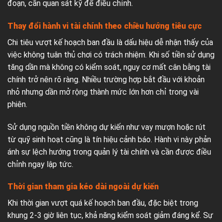
đoạn, cần quan sát kỹ để điều chỉnh.
Thay đổi hành vi tài chính theo chiều hướng tiêu cực
Chi tiêu vượt kế hoạch ban đầu là dấu hiệu dễ nhận thấy của
việc không tuân thủ chơi có trách nhiệm. Khi số tiền sử dụng
tăng dần mà không có kiểm soát, nguy cơ mất cân bằng tài
chính trở nên rõ ràng. Nhiều trường hợp bắt đầu với khoản
nhỏ nhưng dần mở rộng thành mức lớn hơn chỉ trong vài
phiên.
Sử dụng nguồn tiền không dự kiến như vay mượn hoặc rút
từ quỹ sinh hoạt cũng là tín hiệu cảnh báo. Hành vi này phản
ánh sự lệch hướng trong quản lý tài chính và cần được điều
chỉnh ngay lập tức.
Thời gian tham gia kéo dài ngoài dự kiến
Khi thời gian vượt quá kế hoạch ban đầu, đặc biệt trong
khung 2-3 giờ liên tục, khả năng kiểm soát giảm đáng kể. Sự