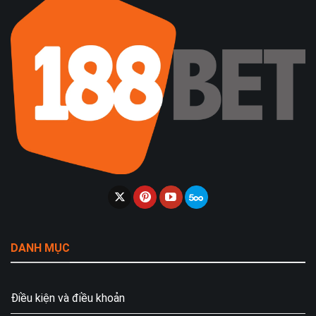
DANH MỤC
Điều kiện và điều khoản