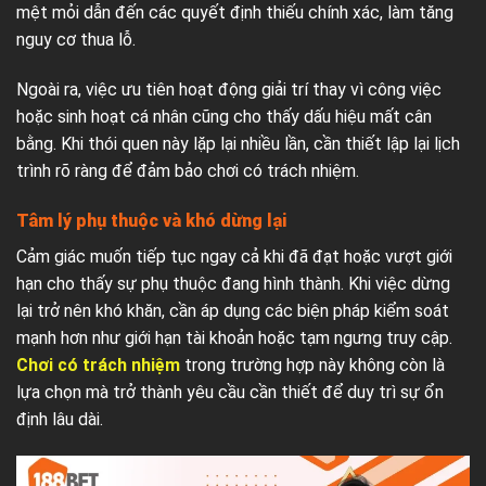
mệt mỏi dẫn đến các quyết định thiếu chính xác, làm tăng
nguy cơ thua lỗ.
Ngoài ra, việc ưu tiên hoạt động giải trí thay vì công việc
hoặc sinh hoạt cá nhân cũng cho thấy dấu hiệu mất cân
bằng. Khi thói quen này lặp lại nhiều lần, cần thiết lập lại lịch
trình rõ ràng để đảm bảo chơi có trách nhiệm.
Tâm lý phụ thuộc và khó dừng lại
Cảm giác muốn tiếp tục ngay cả khi đã đạt hoặc vượt giới
hạn cho thấy sự phụ thuộc đang hình thành. Khi việc dừng
lại trở nên khó khăn, cần áp dụng các biện pháp kiểm soát
mạnh hơn như giới hạn tài khoản hoặc tạm ngưng truy cập.
Chơi có trách nhiệm
trong trường hợp này không còn là
lựa chọn mà trở thành yêu cầu cần thiết để duy trì sự ổn
định lâu dài.