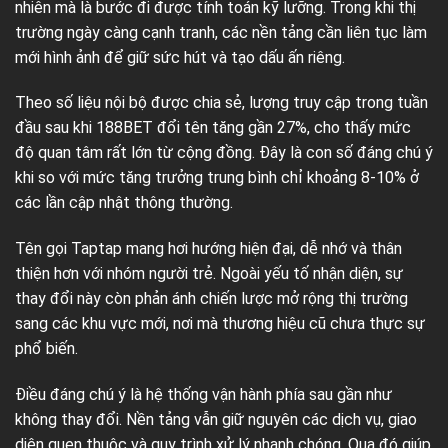
nhiên mà là bước đi được tính toán kỹ lưỡng. Trong khi thị
trường ngày càng cạnh tranh, các nền tảng cần liên tục làm
mới hình ảnh để giữ sức hút và tạo dấu ấn riêng.
Theo số liệu nội bộ được chia sẻ, lượng truy cập trong tuần
đầu sau khi 188BET đổi tên tăng gần 27%, cho thấy mức
độ quan tâm rất lớn từ cộng đồng. Đây là con số đáng chú ý
khi so với mức tăng trưởng trung bình chỉ khoảng 8-10% ở
các lần cập nhật thông thường.
Tên gọi Taptap mang hơi hướng hiện đại, dễ nhớ và thân
thiện hơn với nhóm người trẻ. Ngoài yếu tố nhận diện, sự
thay đổi này còn phản ánh chiến lược mở rộng thị trường
sang các khu vực mới, nơi mà thương hiệu cũ chưa thực sự
phổ biến.
Điều đáng chú ý là hệ thống vận hành phía sau gần như
không thay đổi. Nền tảng vẫn giữ nguyên các dịch vụ, giao
diện quen thuộc và quy trình xử lý nhanh chóng. Qua đó giúp