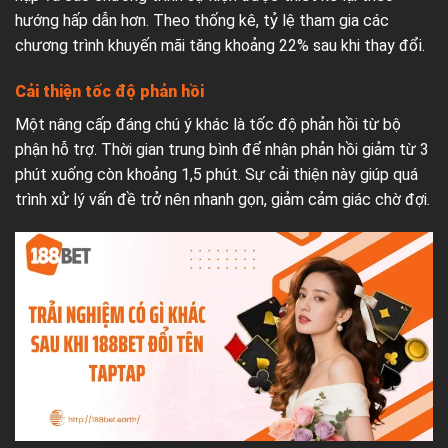
hướng hấp dẫn hơn. Theo thống kê, tỷ lệ tham gia các
chương trình khuyến mãi tăng khoảng 22% sau khi thay đổi.
Cải thiện tốc độ phản hồi
Một nâng cấp đáng chú ý khác là tốc độ phản hồi từ bộ
phận hỗ trợ. Thời gian trung bình để nhận phản hồi giảm từ 3
phút xuống còn khoảng 1,5 phút. Sự cải thiện này giúp quá
trình xử lý vấn đề trở nên nhanh gọn, giảm cảm giác chờ đợi.