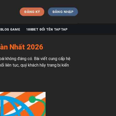
ĐĂNG KÝ
ĐĂNG NHẬP
BLOG GAME
188BET ĐỔI TÊN TAPTAP
oàn Nhất 2026
oái không đáng có. Bài viết cung cấp hệ
ối liên tục, quý khách hãy trang bị kiến