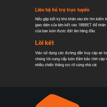
Liên hệ hỗ trợ trực tuyến
Nếu gặp bất kỳ khó khăn nào khi tìm kiếm li
giao diện của liên kết vào 188BET để nhận 
của bạn luôn được đặt lên hàng đầu.
Lời kết
Việc sử dụng các đường dẫn truy cập an to
chúng tôi cung cấp luôn đảm bảo tính cập nh
nhiều chiến thắng rực rỡ cùng nhà cái.