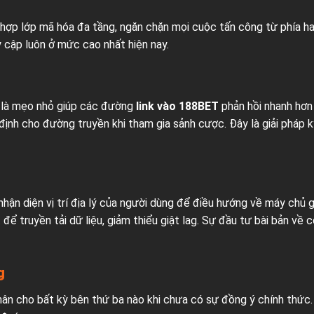
hợp lớp mã hóa đa tầng, ngăn chặn mọi cuộc tấn công từ phía hac
 cập luôn ở mức cao nhất hiện nay.
ế là mẹo nhỏ giúp các đường
link vào 188BET
phản hồi nhanh hơn
định cho đường truyền khi tham gia sảnh cược. Đây là giải pháp k
g
ận diện vị trí địa lý của người dùng để điều hướng về máy chủ g
 truyền tải dữ liệu, giảm thiểu giật lag. Sự đầu tư bài bản về c
g
hân cho bất kỳ bên thứ ba nào khi chưa có sự đồng ý chính thức. 