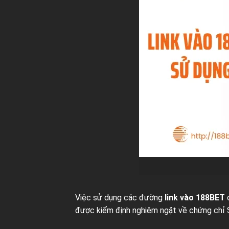
Việc sử dụng các đường
link vào 188BET
c
được kiểm định nghiêm ngặt về chứng chỉ SS