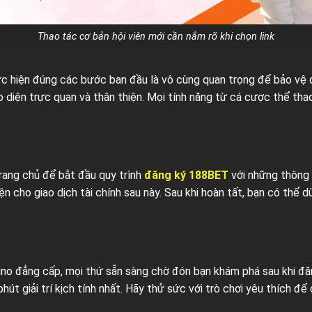
Thao tác cơ bản hội viên mới cần nắm rõ khi chọn link
hực hiện đúng các bước ban đầu là vô cùng quan trọng để bảo vệ q
ao diện trực quan và thân thiện. Mọi tính năng từ cá cược thể th
trang chủ để bắt đầu quy trình
đăng ký 188BET
với những thông t
iện cho giao dịch tài chính sau này. Sau khi hoàn tất, bạn có thể
sino đẳng cấp, mọi thứ sẵn sàng chờ đón bạn khám phá sau khi 
 phút giải trí kịch tính nhất. Hãy thử sức với trò chơi yêu thích