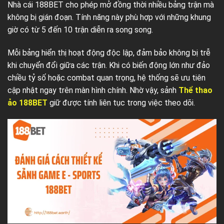
Nhà cái 188BET cho phép mở đồng thời nhiều bảng trận mà
không bị gián đoạn. Tính năng này phù hợp với những khung
giờ có từ 5 đến 10 trận diễn ra song song.
Mỗi bảng hiển thị hoạt động độc lập, đảm bảo không bị trễ
khi chuyển đổi giữa các trận. Khi có biến động lớn như đảo
chiều tỷ số hoặc combat quan trọng, hệ thống sẽ ưu tiên
cập nhật ngay trên màn hình chính. Nhờ vậy, sảnh
Thể thao
ảo 188BET
giữ được tính liên tục trong việc theo dõi.