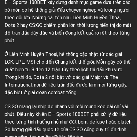
E – Sports 188BET xây dựng danh mục game dựa trên các
bộ môn có hệ thống giải đấu chuyên nghiệp và lượng người
theo dõi lớn. Những cái tên như Liên Minh Huyền Thoại,
Dota 2 hay CS:GO chiếm phần lớn thời lượng hiển thị do mật
độ trận đấu dày đặc và biến động kết quả rõ rệt theo từng
phút.
Ở Liên Minh Huyền Thoại, hệ thống cập nhật từ các giải
LCK, LPL, MSI cho đến Chung kết thế giới. Mỗi ngày có thể
xuất hiện từ 8 đến 12 trận tùy theo lịch thi đấu khu vực.
Trong khi đó, Dota 2 nổi bật với các giải Major và The
International, nơi dữ liệu trận đấu được làm mới từng giây,
đặc biệt ở giai đoạn combat tổng.
CS:GO mang lại nhịp độ nhanh với mỗi round kéo dài chỉ vài
phút. Điều này khiến E – Sports 188BET phải xử lý dữ liệu
theo từng tình huống nhỏ như đặt bom, defuse hoặc clutch.
Số lượng giải đấu quốc tế của CS:GO cũng duy trì ổn định