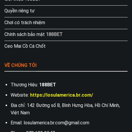
Quyền riêng tư
Chơi có trách nhiệm
Chính sách bảo mật 188BET
Ceo Mai Cồ Cá Chốt
VỀ CHÚNG TÔI
Thương Hiệu:
188BET
Website:
https://losulamerica.br.com/
Địa chỉ: 142 Đường số 8, Bình Hưng Hòa, Hồ Chí Minh,
Việt Nam
Email:
losulamerica.br.com@gmail.com