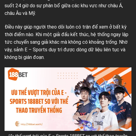
suốt 24 giờ do sự phân bổ giữa các khu vực như châu Á,
châu Âu và Mỹ.
Điều này giúp người theo dõi luôn có trận để xem ở bất kỳ
thời điểm nào. Khi một giải đấu kết thúc, hệ thống ngay lập
tức chuyển sang giải khác mà không có khoảng trống. Nhờ
vậy, sảnh E – Sports duy trì được dòng dữ liệu liên tục và
không bị gián đoạn.