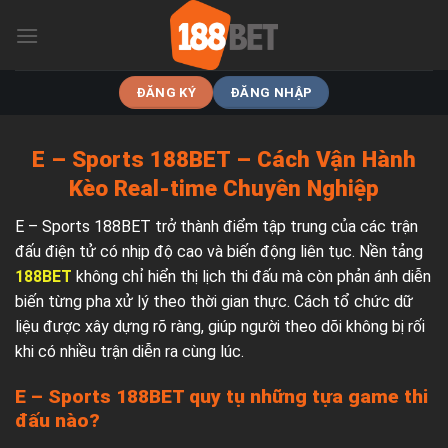
Bỏ
qua
nội
dung
ĐĂNG KÝ
ĐĂNG NHẬP
E – Sports 188BET – Cách Vận Hành
Kèo Real-time Chuyên Nghiệp
E – Sports 188BET trở thành điểm tập trung của các trận
đấu điện tử có nhịp độ cao và biến động liên tục. Nền tảng
188BET
không chỉ hiển thị lịch thi đấu mà còn phản ánh diễn
biến từng pha xử lý theo thời gian thực. Cách tổ chức dữ
liệu được xây dựng rõ ràng, giúp người theo dõi không bị rối
khi có nhiều trận diễn ra cùng lúc.
E – Sports 188BET quy tụ những tựa game thi
đấu nào?