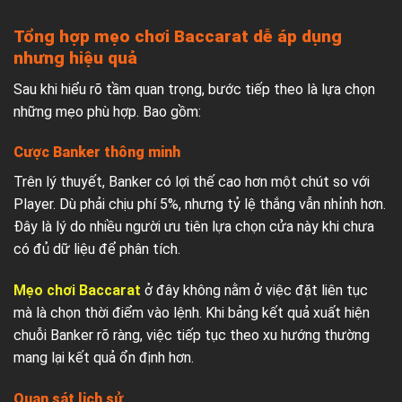
Tổng hợp mẹo chơi Baccarat dễ áp dụng
nhưng hiệu quả
Sau khi hiểu rõ tầm quan trọng, bước tiếp theo là lựa chọn
những mẹo phù hợp. Bao gồm:
Cược Banker thông minh
Trên lý thuyết, Banker có lợi thế cao hơn một chút so với
Player. Dù phải chịu phí 5%, nhưng tỷ lệ thắng vẫn nhỉnh hơn.
Đây là lý do nhiều người ưu tiên lựa chọn cửa này khi chưa
có đủ dữ liệu để phân tích.
Mẹo chơi Baccarat
ở đây không nằm ở việc đặt liên tục
mà là chọn thời điểm vào lệnh. Khi bảng kết quả xuất hiện
chuỗi Banker rõ ràng, việc tiếp tục theo xu hướng thường
mang lại kết quả ổn định hơn.
Quan sát lịch sử