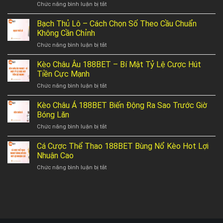
Chức năng bình luận bị tắt
ở
Hiểu
Lớn
Nuôi
Đúng
dàn
Bạch Thủ Lô – Cách Chọn Số Theo Cầu Chuẩn
Cấu
đề
Trúc
Không Cần Chỉnh
188BET:
Để
Chức năng bình luận bị tắt
ở
Bí
Chạm
Bạch
Kíp
Jackpot
Thủ
Kèo Châu Âu 188BET – Bí Mật Tỷ Lệ Cược Hút
Lật
Lô
Kèo
Tiền Cực Mạnh
–
Từ
Chức năng bình luận bị tắt
ở
Cách
Con
Kèo
Chọn
Số
Châu
Kèo Châu Á 188BET Biến Động Ra Sao Trước Giờ
Số
Ngẫu
Âu
Theo
Bóng Lăn
Nhiên
188BET
Cầu
Chức năng bình luận bị tắt
ở
–
Chuẩn
Kèo
Bí
Không
Châu
Cá Cược Thể Thao 188BET Bùng Nổ Kèo Hot Lợi
Mật
Cần
Á
Tỷ
Nhuận Cao
Chỉnh
188BET
Lệ
Chức năng bình luận bị tắt
ở
Biến
Cược
Cá
Động
Hút
Cược
Ra
Tiền
Thể
Sao
Cực
Thao
Trước
Mạnh
188BET
Giờ
Bùng
Bóng