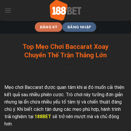
Bỏ
qua
nội
dung
ĐĂNG KÝ
ĐĂNG NHẬP
Top Mẹo Chơi Baccarat Xoay
Chuyển Thế Trận Thắng Lớn
Mẹo chơi Baccarat được quan tâm khi ai đó muốn cải thiện
kết quả sau nhiều phiên cược. Trò chơi này tưởng đơn giản
nhưng lại ẩn chứa nhiều yếu tố tâm lý và chiến thuật đáng
chú ý. Khi biết cách tận dụng các mẹo phù hợp, hành trình
trải nghiệm tại
188BET
sẽ trở nên mượt mà và chủ động
hơn.