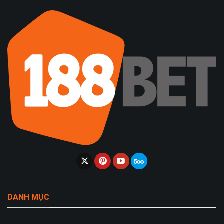
Nổ
Lăn
Kèo
Hot
Lợi
Nhuận
Cao
DANH MỤC