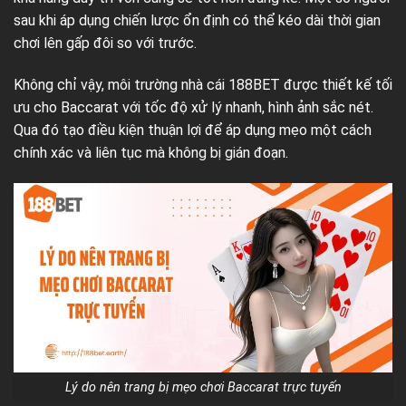
sau khi áp dụng chiến lược ổn định có thể kéo dài thời gian
chơi lên gấp đôi so với trước.
Không chỉ vậy, môi trường nhà cái 188BET được thiết kế tối
ưu cho Baccarat với tốc độ xử lý nhanh, hình ảnh sắc nét.
Qua đó tạo điều kiện thuận lợi để áp dụng mẹo một cách
chính xác và liên tục mà không bị gián đoạn.
Lý do nên trang bị mẹo chơi Baccarat trực tuyến