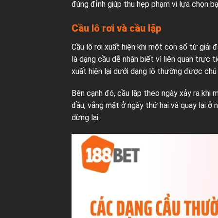
đúng đỉnh giúp thu hẹp phạm vi lựa chọn bạc
Cầu lô rơi và cầu lặp
Cầu lô rơi xuất hiện khi một con số từ giải 
là dạng cầu dễ nhận biết vì liên quan trực t
xuất hiện lại dưới dạng lô thường được chú 
Bên cạnh đó, cầu lặp theo ngày xảy ra khi mộ
đầu, vắng mặt ở ngày thứ hai và quay lại ở 
dừng lại.