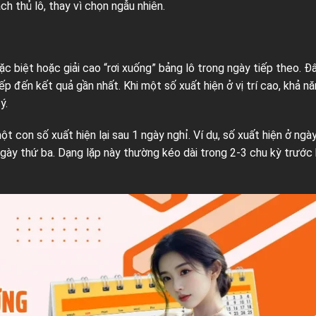
h thủ lô, thay vì chọn ngẫu nhiên.
đặc biệt hoặc giải cao “rơi xuống” bảng lô trong ngày tiếp theo. Đ
iếp đến kết quả gần nhất. Khi một số xuất hiện ở vị trí cao, khả n
ý.
t con số xuất hiện lại sau 1 ngày nghỉ. Ví dụ, số xuất hiện ở ngà
ngày thứ ba. Dạng lặp này thường kéo dài trong 2-3 chu kỳ trước 