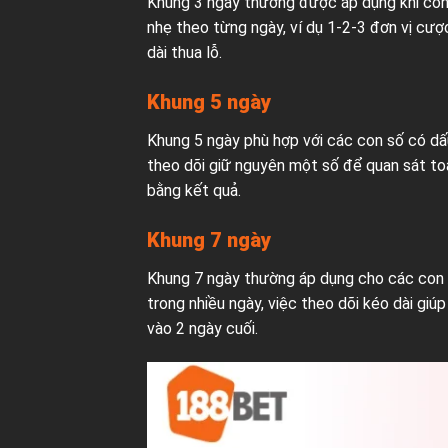
Khung 3 ngày thường được áp dụng khi con 
nhẹ theo từng ngày, ví dụ 1-2-3 đơn vị cược
dài thua lỗ.
Khung 5 ngày
Khung 5 ngày phù hợp với các con số có dấu 
theo dõi giữ nguyên một số để quan sát t
bằng kết quả.
Khung 7 ngày
Khung 7 ngày thường áp dụng cho các con s
trong nhiều ngày, việc theo dõi kéo dài gi
vào 2 ngày cuối.