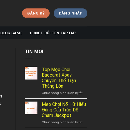
ĐĂNG KÝ
ĐĂNG NHẬP
BLOG GAME
188BET ĐỔI TÊN TAPTAP
TIN MỚI
Top Mẹo Chơi
Baccarat Xoay
Chuyển Thế Trận
Thắng Lớn
Chức năng bình luận bị tắt
ở
n
Top
u
Mẹo
Mẹo Chơi Nổ Hũ: Hiểu
Chơi
Đúng Cấu Trúc Để
Baccarat
Chạm Jackpot
Xoay
Chức năng bình luận bị tắt
ở
Chuyển
Mẹo
Thế