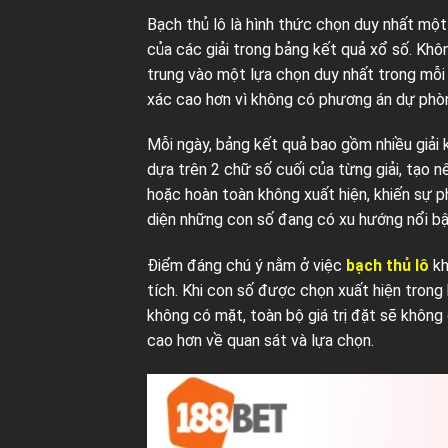
Bạch thủ lô là hình thức chọn duy nhất một
của các giải trong bảng kết quả xổ số. Khô
trung vào một lựa chọn duy nhất trong mỗi 
xác cao hơn vì không có phương án dự phò
Mỗi ngày, bảng kết quả bao gồm nhiều giải k
dựa trên 2 chữ số cuối của từng giải, tạo n
hoặc hoàn toàn không xuất hiện, khiến sự p
diện những con số đang có xu hướng nổi bậ
Điểm đáng chú ý nằm ở việc
bạch thủ lô
kh
tích. Khi con số được chọn xuất hiện trong
không có mặt, toàn bộ giá trị đặt sẽ không 
cao hơn về quan sát và lựa chọn.