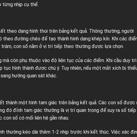
 từng nhịp cụ thể.
 kết theo dạng hình thoi trên bảng kết quả. Thông thường, người
đó theo đường chéo để tạo thành hình dạng khép kín. Khi các điể
 trám, con số nằm ở vị trí tiếp theo thường được lựa chọn.
 mà còn phụ thuộc vào độ liên tục của các điểm. Khi cầu duy trì
p tục hình thành được chú ý. Tuy nhiên, nếu một mắt xích bị thiếu
 sang hướng quan sát khác.
kết thành một hình tam giác trên bảng kết quả. Các con số được 
g đó đỉnh tam giác thường là vị trí quan trọng để suy ra số tiếp
c con số có mối liên hệ gần nhau.
nh thường kéo dài thêm 1-2 nhịp trước khi kết thúc. Việc xác đị