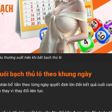
u thường xuất hiện khi bắt bạch thủ lô
nuôi bạch thủ lô theo khung ngày
phân bổ tiền theo từng ngày quyết định lớn đến kết quả cuối cùn
thay vì thay đổi liên tục.