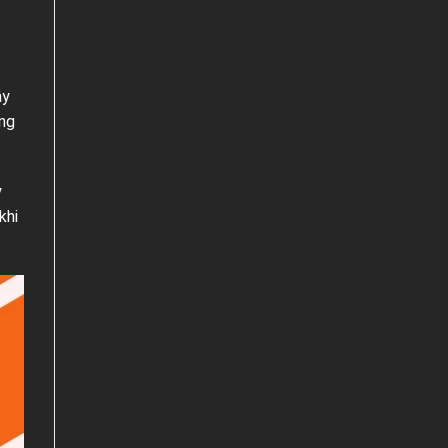
ây
ăng
y
khi