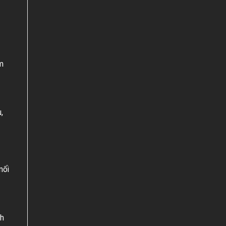
m
,
nối
nh