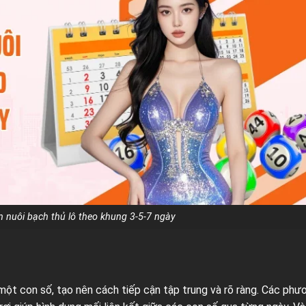
iền nuôi bạch thủ lô theo khung 3-5-7 ngày
 một con số, tạo nên cách tiếp cận tập trung và rõ ràng. Các phư