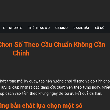
E – SPORTS
THỂ THAO ẢO
CASINO
GAME BÀI
XỔ SỐ
Chọn Số Theo Cầu Chuẩn Không Cần
Chỉnh
hất trong mỗi kỳ quay, tạo nên hướng chơi rõ ràng và có tính chọ
T
lưu lại giúp nhận ra các dạng cầu xuất hiện theo từng ngày. Nhiề
p cách vào tiền theo khung ngày để tối ưu kết quả dài hạn.
úng bản chất lựa chọn một số