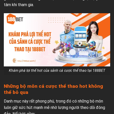
tâm khi tham gia.
Khám phá lợi thế hot của sảnh cá cược thể thao tại 188BET
Những bộ môn cá cược thể thao hot không
thể bỏ qua
Danh mục này rất phong phú, trong đó có những bộ môn
luôn giữ sức hút mạnh mẽ nhờ lượng người theo dõi đông
đảo. Nổi bật gồm: