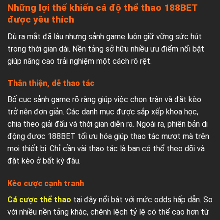
Những lợi thế khiến cá độ thể thao 188BET
được yêu thích
Dù ra mắt đã lâu nhưng sảnh game luôn giữ vững sức hút
trong thời gian dài. Nền tảng sở hữu nhiều ưu điểm nổi bật
giúp nâng cao trải nghiệm một cách rõ rệt.
Thân thiện, dễ thao tác
Bố cục sảnh game rõ ràng giúp việc chọn trận và đặt kèo
trở nên đơn giản. Các danh mục được sắp xếp khoa học,
chia theo giải đấu và thời gian diễn ra. Ngoài ra, phiên bản di
động được 188BET tối ưu hóa giúp thao tác mượt mà trên
mọi thiết bị. Chỉ cần vài thao tác là bạn có thể theo dõi và
đặt kèo ở bất kỳ đâu.
Kèo cược cạnh tranh
Cá cược thể thao
tại đây nổi bật với mức odds hấp dẫn. So
với nhiều nền tảng khác, chênh lệch tỷ lệ có thể cao hơn từ